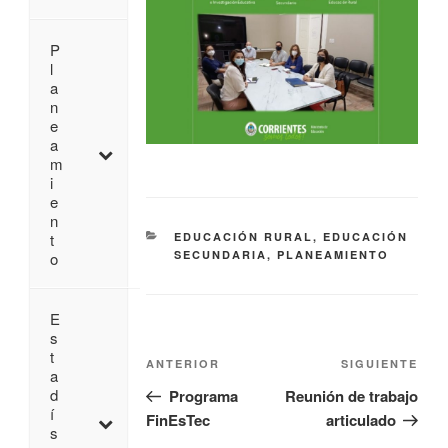
P
l
a
n
e
a
m
i
e
n
EDUCACIÓN RURAL
,
EDUCACIÓN
t
SECUNDARIA
,
PLANEAMIENTO
o
E
s
t
ANTERIOR
SIGUIENTE
a
d
Programa
Reunión de trabajo
í
FinEsTec
articulado
s