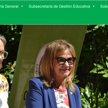
E EDUCACIÓN DE COR
ría General
Subsecretaría de Gestión Educativa
Subs