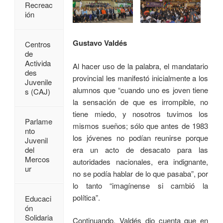
Recreac
ión
Gustavo Valdés
Centros
de
Activida
Al hacer uso de la palabra, el mandatario
des
provincial les manifestó inicialmente a los
Juvenile
alumnos que “cuando uno es joven tiene
s (CAJ)
la sensación de que es irrompible, no
tiene miedo, y nosotros tuvimos los
Parlame
mismos sueños; sólo que antes de 1983
nto
los jóvenes no podían reunirse porque
Juvenil
era un acto de desacato para las
del
Mercos
autoridades nacionales, era indignante,
ur
no se podía hablar de lo que pasaba”, por
lo tanto “imagínense si cambió la
política”.
Educaci
ón
Solidaria
Continuando, Valdés dio cuenta que en