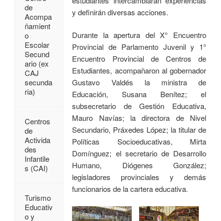
estudiantes intercambiarán experiencias
de
y definirán diversas acciones.
Acompa
ñamient
Durante la apertura del X° Encuentro
o
Escolar
Provincial de Parlamento Juvenil y 1°
Secund
Encuentro Provincial de Centros de
ario (ex
Estudiantes, acompañaron al gobernador
CAJ
Gustavo Valdés la ministra de
secunda
ria)
Educación, Susana Benítez; el
subsecretario de Gestión Educativa,
Mauro Navías; la directora de Nivel
Centros
Secundario, Práxedes López; la titular de
de
Activida
Políticas Socioeducativas, Mirta
des
Domínguez; el secretario de Desarrollo
Infantile
Humano, Diógenes González;
s (CAI)
legisladores provinciales y demás
funcionarios de la cartera educativa.
Turismo
Educativ
o y