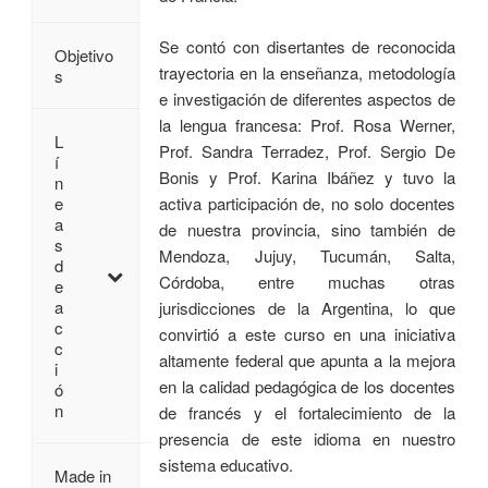
Se contó con disertantes de reconocida
Objetivo
trayectoria en la enseñanza, metodología
s
e investigación de diferentes aspectos de
la lengua francesa: Prof. Rosa Werner,
L
Prof. Sandra Terradez, Prof. Sergio De
í
Bonis y Prof. Karina Ibáñez y tuvo la
n
activa participación de, no solo docentes
e
a
de nuestra provincia, sino también de
s
Mendoza, Jujuy, Tucumán, Salta,
d
Córdoba, entre muchas otras
e
a
jurisdicciones de la Argentina, lo que
c
convirtió a este curso en una iniciativa
c
altamente federal que apunta a la mejora
i
en la calidad pedagógica de los docentes
ó
n
de francés y el fortalecimiento de la
presencia de este idioma en nuestro
sistema educativo.
Made in