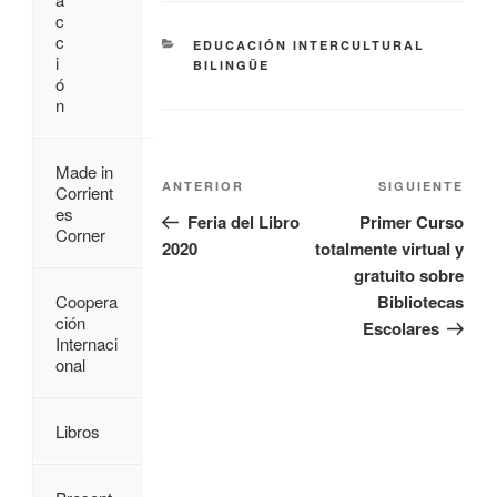
c
c
EDUCACIÓN INTERCULTURAL
i
BILINGÜE
ó
n
Made in
ANTERIOR
SIGUIENTE
Corrient
es
Feria del Libro
Primer Curso
Corner
2020
totalmente virtual y
gratuito sobre
Coopera
Bibliotecas
ción
Escolares
Internaci
onal
Libros