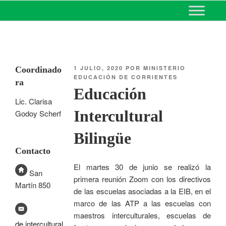
MINISTERIO DE EDUCACIÓN
DE CORRIENTES
1 JULIO, 2020
POR
MINISTERIO
Coordinado
EDUCACIÓN DE CORRIENTES
ra
Educación
Lic. Clarisa
Intercultural
Godoy Scherf
Bilingüe
Contacto
El martes 30 de junio se realizó la
San
primera reunión Zoom con los directivos
Martín 850
de las escuelas asociadas a la EIB, en el
marco de las ATP a las escuelas con
maestros interculturales, escuelas de
de.intercultural