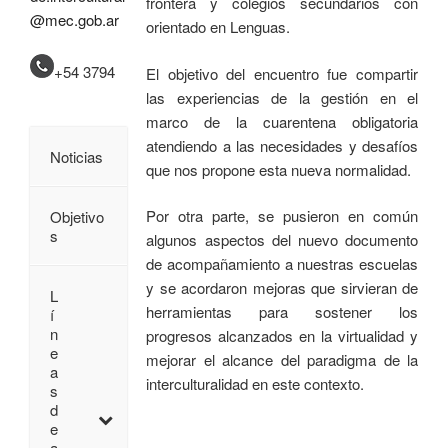
frontera y colegios secundarios con
@mec.gob.ar
orientado en Lenguas.
+54 3794
El objetivo del encuentro fue compartir
las experiencias de la gestión en el
marco de la cuarentena obligatoria
atendiendo a las necesidades y desafíos
Noticias
que nos propone esta nueva normalidad.
Por otra parte, se pusieron en común
Objetivo
s
algunos aspectos del nuevo documento
de acompañamiento a nuestras escuelas
y se acordaron mejoras que sirvieran de
L
herramientas para sostener los
í
n
progresos alcanzados en la virtualidad y
e
mejorar el alcance del paradigma de la
a
interculturalidad en este contexto.
s
d
e
a