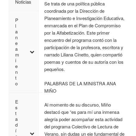
Noticias
Se trata de una política pública
coordinada por la Dirección de
Planeamiento e Investigación Educativa,
P
enmarcada en el Plan de Compromiso
l
a
por la Alfabetización. Este primer
n
encuentro del programa contó con la
e
participación de la profesora, escritora y
a
m
narrado Liliana Cinetto, quien compartió
i
poemas y cuentos de su autoría con los
e
pequeños.
n
t
PALABRAS DE LA MINISTRA ANA
o
MIÑO
E
Al momento de su discurso, Miño
s
destacó que “es para mí una inmensa
t
a
alegría poder acompañar esta actividad
d
del programa Colectivo de Lectura de
í
Verano, sin dudas un eje fundamental de