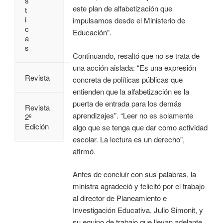
s
este plan de alfabetización que
t
i
impulsamos desde el Ministerio de
c
Educación”.
a
s
Continuando, resaltó que no se trata de
una acción aislada: “Es una expresión
Revista
concreta de políticas públicas que
entienden que la alfabetización es la
puerta de entrada para los demás
Revista
aprendizajes”. “Leer no es solamente
2º
Edición
algo que se tenga que dar como actividad
escolar. La lectura es un derecho”,
afirmó.
Antes de concluir con sus palabras, la
ministra agradeció y felicitó por el trabajo
al director de Planeamiento e
Investigación Educativa, Julio Simonit, y
su equipo de trabajo que llevan adelante