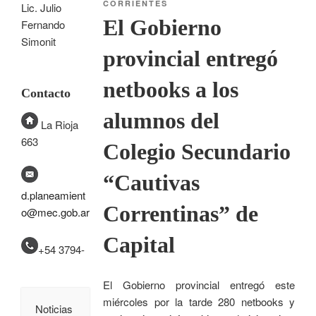
CORRIENTES
Lic. Julio
El Gobierno
Fernando
Simonit
provincial entregó
netbooks a los
Contacto
alumnos del
La Rioja
663
Colegio Secundario
“Cautivas
d.planeamient
Correntinas” de
o@mec.gob.ar
Capital
+54 3794-
El Gobierno provincial entregó este
miércoles por la tarde 280 netbooks y
Noticias