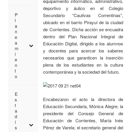
equipamiento informático, administrativo,
deportivo y áulico en el Colegio
P
Secundario “Cautivas Correntinas”,
l
ubicado en el barrio Pirayuí de la ciudad
a
de Corrientes. Dicha acción se encuadra
n
dentro del Plan Nacional Integral de
e
a
Educación Digital, dirigido a los alumnos
m
y docentes para acercar los saberes
i
necesarios que garanticen la inserción
e
plena de los estudiantes en la cultura
n
t
contemporánea y la sociedad del futuro.
o
E
Encabezaron el acto la directora de
s
t
Educación Secundaria, Mónica Alegre; la
a
presidente del Consejo General de
d
Educación de Corrientes, María Inés
í
Pérez de Varela; el secretario general del
s