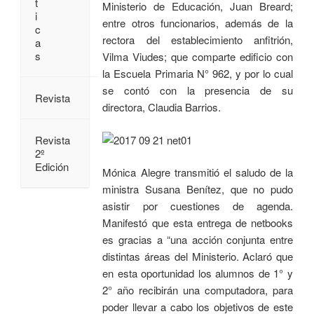
t
Ministerio de Educación, Juan Breard;
i
entre otros funcionarios, además de la
c
rectora del establecimiento anfitrión,
a
s
Vilma Viudes; que comparte edificio con
la Escuela Primaria N° 962, y por lo cual
se contó con la presencia de su
Revista
directora, Claudia Barrios.
Revista
2º
Edición
Mónica Alegre transmitió el saludo de la
ministra Susana Benítez, que no pudo
asistir por cuestiones de agenda.
Manifestó que esta entrega de netbooks
es gracias a “una acción conjunta entre
distintas áreas del Ministerio. Aclaró que
en esta oportunidad los alumnos de 1° y
2° año recibirán una computadora, para
poder llevar a cabo los objetivos de este