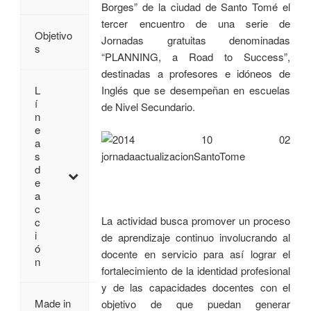
Borges” de la ciudad de Santo Tomé el
tercer encuentro de una serie de
Objetivo
Jornadas gratuitas denominadas
s
“PLANNING, a Road to Success”,
destinadas a profesores e idóneos de
Inglés que se desempeñan en escuelas
L
í
de Nivel Secundario.
n
e
a
s
d
e
a
c
La actividad busca promover un proceso
c
i
de aprendizaje continuo involucrando al
ó
docente en servicio para así lograr el
n
fortalecimiento de la identidad profesional
y de las capacidades docentes con el
Made in
objetivo de que puedan generar