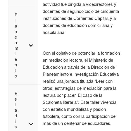
actividad fue dirigida a vicedirectores y
docentes de segundo ciclo de cincuenta
P
instituciones de Corrientes Capital, y a
l
docentes de educación domiciliaria y
a
n
hospitalaria.
e
a
m
Con el objetivo de potenciar la formación
i
e
en mediación lectora, el Ministerio de
n
Educación a través de la Dirección de
t
Planeamiento e Investigación Educativa
o
realizó una jornada titulada “Leer con
otros: estrategias de mediación para la
E
lectura por placer. El caso de la
s
Scaloneta literaria”. Este taller vivencial
t
con estética mundialista y pasión
a
d
futbolera, contó con la participación de
í
más de un centenar de educadores.
s