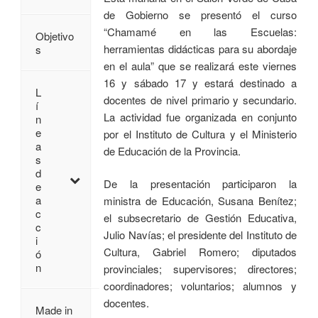
de Gobierno se presentó el curso
“Chamamé en las Escuelas:
Objetivo
herramientas didácticas para su abordaje
s
en el aula” que se realizará este viernes
16 y sábado 17 y estará destinado a
L
docentes de nivel primario y secundario.
í
La actividad fue organizada en conjunto
n
e
por el Instituto de Cultura y el Ministerio
a
de Educación de la Provincia.
s
d
De la presentación participaron la
e
a
ministra de Educación, Susana Benítez;
c
el subsecretario de Gestión Educativa,
c
Julio Navías; el presidente del Instituto de
i
Cultura, Gabriel Romero; diputados
ó
n
provinciales; supervisores; directores;
coordinadores; voluntarios; alumnos y
docentes.
Made in