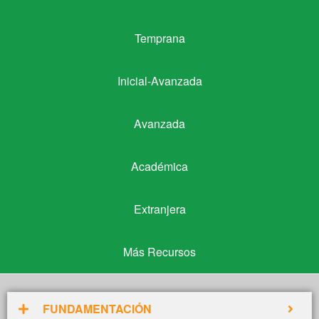
Temprana
Temprana
Inicial-Avanzada
Inicial-Avanzada
Avanzada
Avanzada
Académica
Académica
Extranjera
Extranjera
Más Recursos
Más Recursos
FUNDAMENTACIÓN